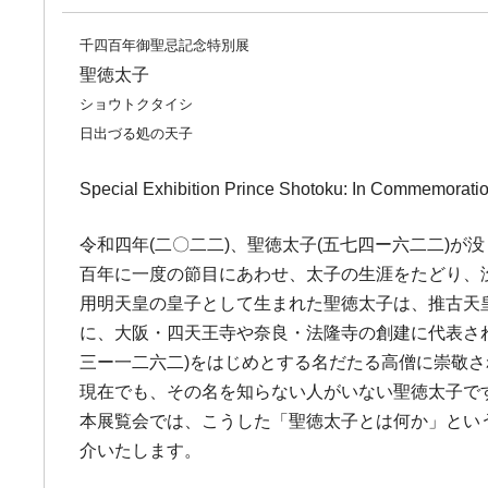
千四百年御聖忌記念特別展
聖徳太子
ショウトクタイシ
日出づる処の天子
Special Exhibition Prince Shotoku: In Commemoratio
令和四年(二〇二二)、聖徳太子(五七四ー六二二)が
百年に一度の節目にあわせ、太子の生涯をたどり、
用明天皇の皇子として生まれた聖徳太子は、推古天
に、大阪・四天王寺や奈良・法隆寺の創建に代表され
三ー一二六二)をはじめとする名だたる高僧に崇敬
現在でも、その名を知らない人がいない聖徳太子で
本展覧会では、こうした「聖徳太子とは何か」とい
介いたします。