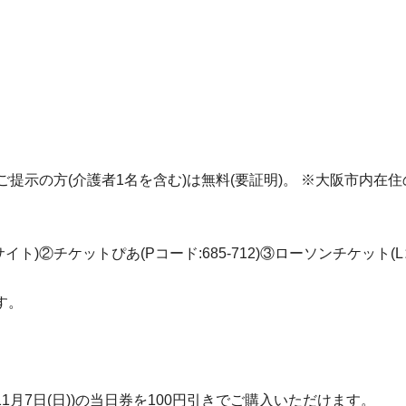
ご提示の方(介護者1名を含む)は無料(要証明)。 ※大阪市内在
ト)②チケットぴあ(Pコード:685-712)③ローソンチケット(L
す。
日(金)～11月7日(日))の当日券を100円引きでご購入いただけます。