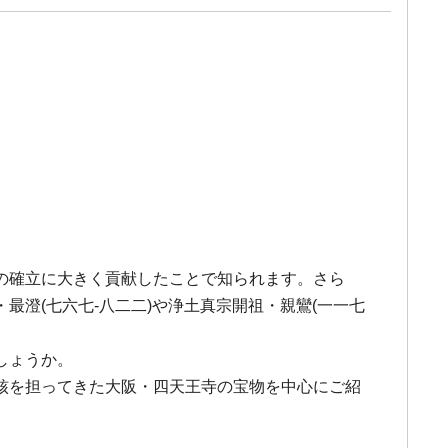
の確立に大きく貢献したことで知られます。さら
澄(七六七-八二二)や浄土真宗開祖・親鸞(一一七
しょうか。
核を担ってきた大阪・四天王寺の宝物を中心にご紹