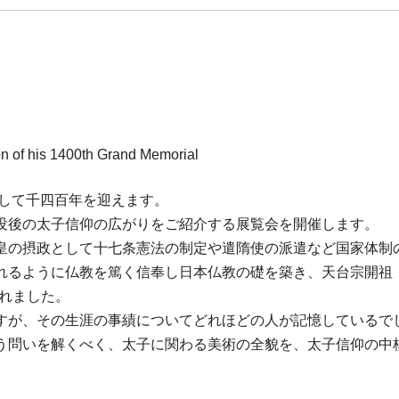
n of his 1400th Grand Memorial
没して千四百年を迎えます。
没後の太子信仰の広がりをご紹介する展覧会を開催します。
皇の摂政として十七条憲法の制定や遣隋使の派遣など国家体制
るように仏教を篤く信奉し日本仏教の礎を築き、天台宗開祖・最
されました。
すが、その生涯の事績についてどれほどの人が記憶しているで
う問いを解くべく、太子に関わる美術の全貌を、太子信仰の中