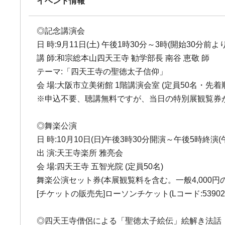
イベント情報
◎記念講演会
日 時:9月11日(土) 午後1時30分～3時(開始30分前
講 師:和宗総本山四天王寺 勧学部長 南谷 恵敬 師
テーマ:「四天王寺の聖徳太子信仰」
会 場:大阪市立美術館 1階講演会室 (定員50名・先着
※申込不要、聴講無料ですが、当日の特別展観覧券
◎舞楽公演
日 時:10月10日(日)午後3時30分開演～午後5時終演(
出 演:天王寺楽所 雅亮会
会 場:四天王寺 五智光院 (定員50名)
舞楽公演セット券(本展観覧料を含む。一般4,000円
[チケットの販売先]ローソンチケット(Lコード:53
◎四天王寺僧侶による「聖徳太子絵伝」絵解き法話