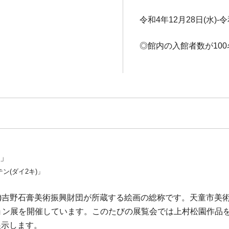
令和4年12月28日(水)-令
◎館内の入館者数が10
)」
ン(ダイ2キ)」
財)吉野石膏美術振興財団が所蔵する絵画の総称です。天童市美
ョン展を開催しています。このたびの展覧会では上村松園作品を
展示します。