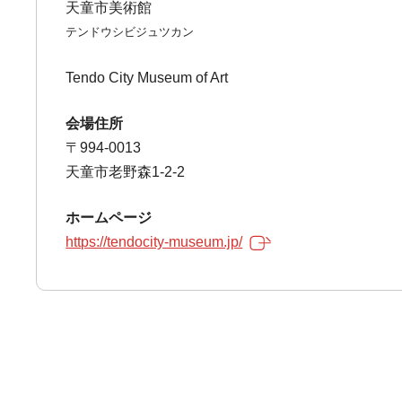
天童市美術館
テンドウシビジュツカン
Tendo City Museum of Art
会場住所
〒994-0013
天童市老野森1-2-2
ホームページ
https://tendocity-museum.jp/