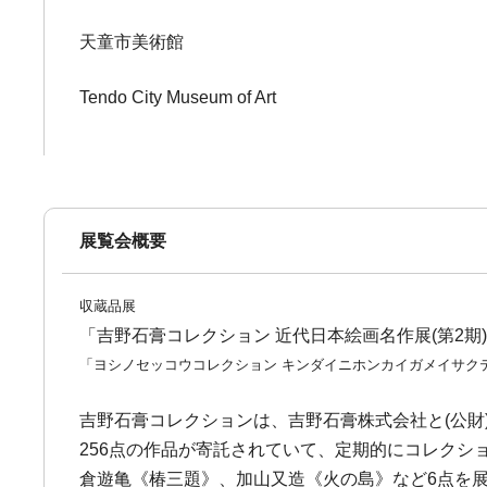
天童市美術館
Tendo City Museum of Art
展覧会概要
収蔵品展
「吉野石膏コレクション 近代日本絵画名作展(第2期
「ヨシノセッコウコレクション キンダイニホンカイガメイサクテ
吉野石膏コレクションは、吉野石膏株式会社と(公
256点の作品が寄託されていて、定期的にコレクシ
倉遊亀《椿三題》、加山又造《火の島》など6点を