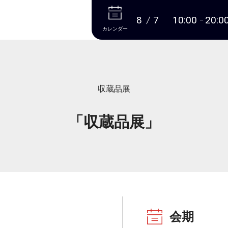
本文へ
8
7
10:00
20:0
カレンダー
収蔵品展
「収蔵品展」
会期