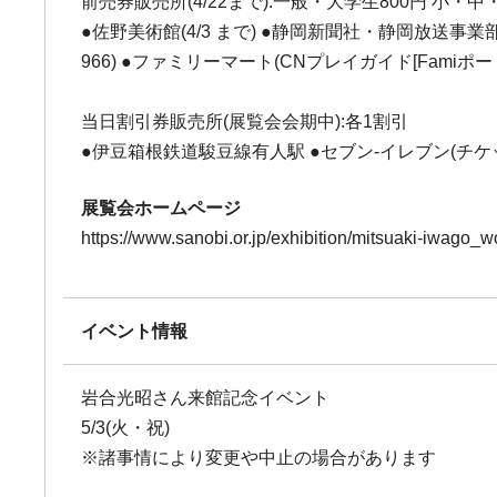
前売券販売所(4/22まで):一般・大学生800円 小・中
●佐野美術館(4/3 まで) ●静岡新聞社・静岡放送事業部
966) ●ファミリーマート(CNプレイガイド[Fami
当日割引券販売所(展覧会会期中):各1割引
●伊豆箱根鉄道駿豆線有人駅 ●セブン-イレブン(チケット
展覧会ホームページ
https://www.sanobi.or.jp/exhibition/mitsuaki-iwago_
イベント情報
岩合光昭さん来館記念イベント
5/3(火・祝)
※諸事情により変更や中止の場合があります