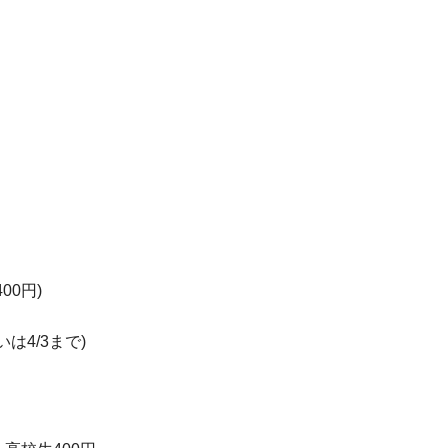
00円)
は4/3まで)