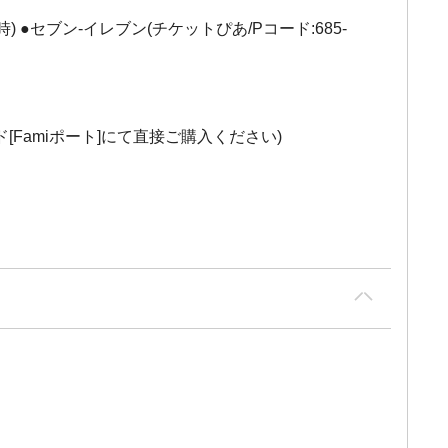
) ●セブン-イレブン(チケットぴあ/Pコード:685-
ド[Famiポート]にて直接ご購入ください)