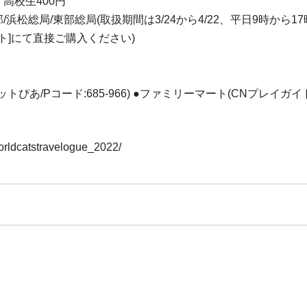
・高校生400円
/浜松総局/東部総局(取扱期間は3/24から4/22、平日9時から17時
ポート]にて直接ご購入ください)
ぴあ/Pコード:685-966) ●ファミリーマート(CNプレイガイ
worldcatstravelogue_2022/