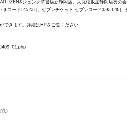
MARUZEN&ジュンク堂書店新静岡店、大丸松坂屋静岡店友の
ド: 45231]、セブンチケット[セブンコード:093-048]、チ
指定予約ができます。詳細はHPをご覧ください。
220409_01.php
」
長)