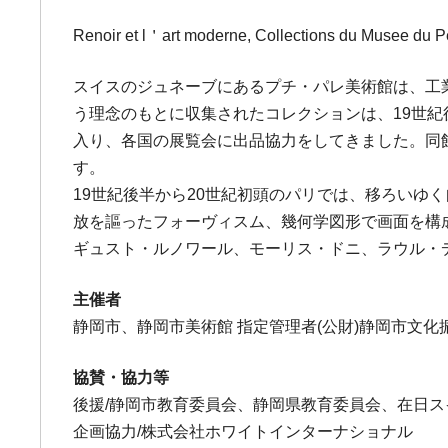
Renoir et l＇art moderne, Collections du Musee du P
スイスのジュネーブにあるプチ・パレ美術館は、工
う理念のもとに収集されたコレクションは、19世紀
入り、各国の展覧会に出品協力をしてきました。同
す。
19世紀後半から20世紀初頭のパリでは、移ろい
放を謳ったフォーヴィスム、幾何学図形で画面を構
ギュスト・ルノワール、モーリス・ドニ、ラウル・
主催者
静岡市、静岡市美術館 指定管理者(公財)静岡市文
協賛・協力等
後援/静岡市教育委員会、静岡県教育委員会、在日スイ
企画協力/株式会社ホワイトインターナショナル