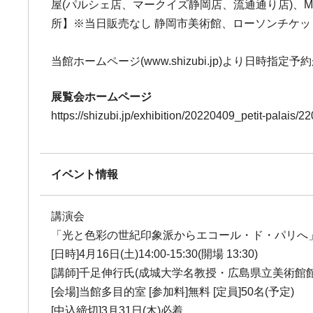
屋(パルシェ店、マークイズ静岡店、流通通り店)、
所】※当日販売なし 静岡市美術館、ローソンチケット[Lコー
当館ホームページ(www.shizubi.jp)より日時
展覧会ホームページ
https://shizubi.jp/exhibition/20220409_petit-palais/
イベント情報
講演会
「光と色彩の世紀印象派からエコール・ド・パリへ
[日時]4月16日(土)14:00-15:30(開場 13:30)
[講師]千足伸行氏(成城大学名教授・広島県立美術館館
[会場]当館多目的室 [参加料]無料 [定員]50名(予定)
[中込締切]3月31日(木)必着