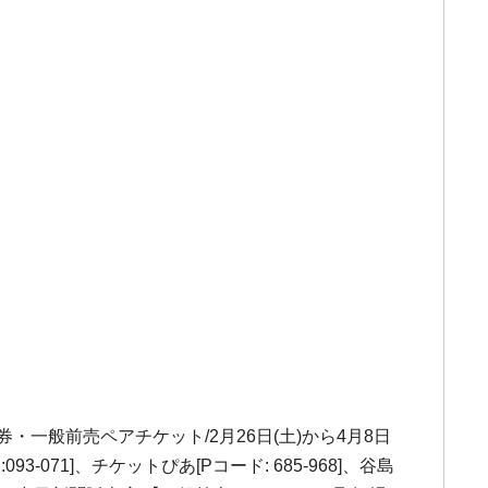
・一般前売ペアチケット/2月26日(土)から4月8日
071]、チケットぴあ[Pコード: 685-968]、谷島