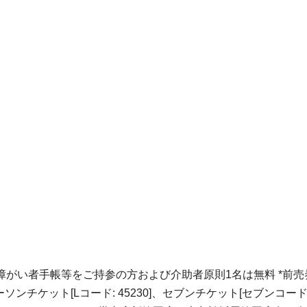
 *障がい者手帳等をご持参の方および介助者原則1名は無料 *前売券
ケット[Lコード: 45230]、セブンチケット[セブンコード:093-