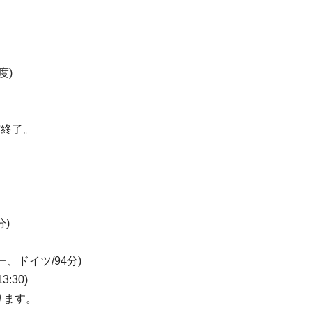
度)
布終了。
分)
、ドイツ/94分)
:30)
ります。