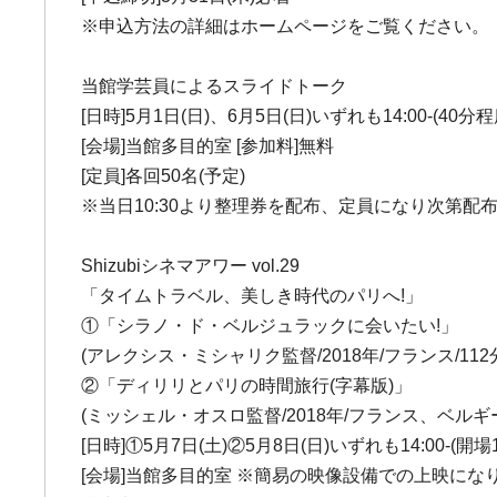
※申込方法の詳細はホームページをご覧ください。
当館学芸員によるスライドトーク
[日時]5月1日(日)、6月5日(日)いずれも14:00-(40分程
[会場]当館多目的室 [参加料]無料
[定員]各回50名(予定)
※当日10:30より整理券を配布、定員になり次第配
Shizubiシネマアワー vol.29
「タイムトラベル、美しき時代のパリへ!」
①「シラノ・ド・ベルジュラックに会いたい!」
(アレクシス・ミシャリク監督/2018年/フランス/112
②「ディリリとパリの時間旅行(字幕版)」
(ミッシェル・オスロ監督/2018年/フランス、ベルギー
[日時]①5月7日(土)②5月8日(日)いずれも14:00-(開場13
[会場]当館多目的室 ※簡易の映像設備での上映にな