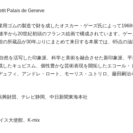
etit Palais de Geneve
業用ゴムの製造で財を成したオスカー・ゲーズ氏によって196
後半から20世紀初頭のフランス絵画で構成されています。ゲー
館の所蔵品が30年ぶりにまとめて来日する本展では、65点の
ゆく自然を活写した印象派、科学と美術を融合させた新印象派、
成したキュビスム、個性豊かな芸術表現を開拓したエコール・
デュフィ、アンドレ・ロート、モーリス・ユトリロ、藤田嗣治ら
化振興財団、テレビ静岡、中日新聞東海本社
ス大使館、K-mix