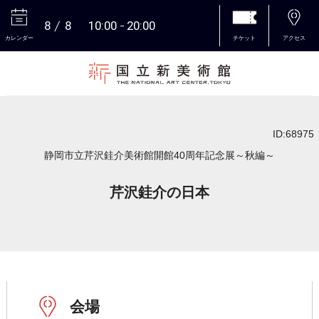
8
8
10:00
20:00
カレンダー
チケット
アクセス
本文へ
ID:68975
静岡市立芹沢銈介美術館開館40周年記念展～秋編～
芹沢銈介の日本
会場