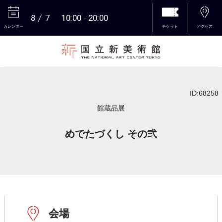
8
7
10:00
20:00
カレンダー
チケット
アクセス
本文へ
ID:68258
館蔵品展
めでたづくし その弐
会場