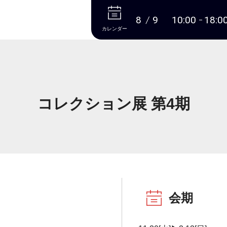
本文へ
8
9
10:00
18:0
カレンダー
コレクション展 第4期
会期