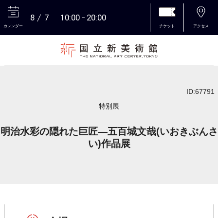
8
7
10:00
20:00
カレンダー
チケット
アクセス
本文へ
ID:67791
特別展
明治水彩の隠れた巨匠―五百城文哉(いおきぶんさ
い)作品展