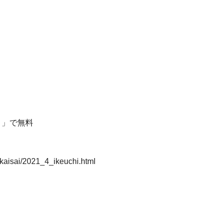
ト」で無料
enkaisai/2021_4_ikeuchi.html