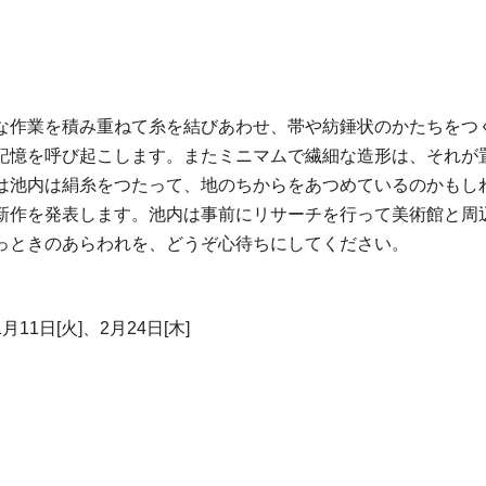
な作業を積み重ねて糸を結びあわせ、帯や紡錘状のかたちをつ
記憶を呼び起こします。またミニマムで繊細な造形は、それが
は池内は絹糸をつたって、地のちからをあつめているのかもし
新作を発表します。池内は事前にリサーチを行って美術館と周
っときのあらわれを、どうぞ心待ちにしてください。
月11日[火]、2月24日[木]