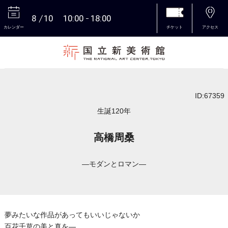
8
10
10:00
18:00
カレンダー
チケット
アクセス
本文へ
ID:67359
生誕120年
高橋周桑
―モダンとロマン―
夢みたいな作品があってもいいじゃないか
百花千草の美と真を―