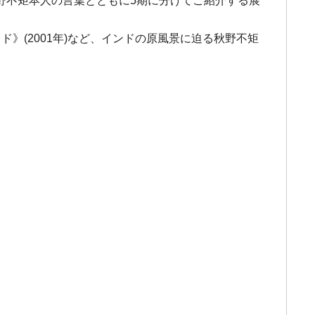
野不矩本人の言葉とともに5期に分けてご紹介する展
ド》(2001年)など、インドの原風景に迫る秋野不矩