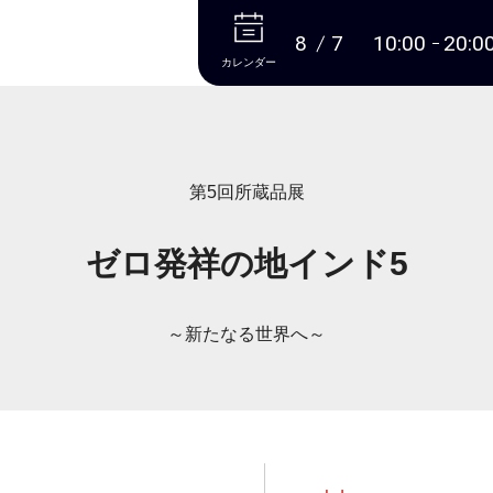
本文へ
8
7
10:00
20:0
カレンダー
第5回所蔵品展
ゼロ発祥の地インド5
～新たなる世界へ～