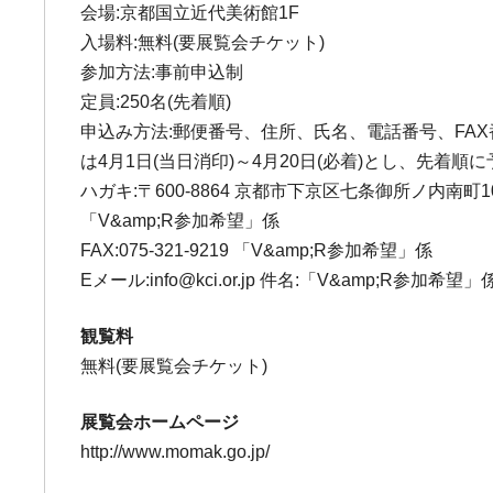
会場:京都国立近代美術館1F
入場料:無料(要展覧会チケット)
参加方法:事前申込制
定員:250名(先着順)
申込み方法:郵便番号、住所、氏名、電話番号、FA
は4月1日(当日消印)～4月20日(必着)とし、先
ハガキ:〒600-8864 京都市下京区七条御所ノ内南町
「V&amp;R参加希望」係
FAX:075-321-9219 「V&amp;R参加希望」係
Eメール:info@kci.or.jp 件名:「V&amp;R参加希望」
観覧料
無料(要展覧会チケット)
展覧会ホームページ
http://www.momak.go.jp/