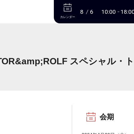
本文へ
8
6
10:00
18:0
カレンダー
KTOR&amp;ROLF スペシャル・
会期