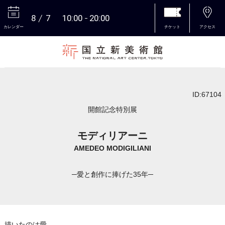
8
7
10:00
20:00
カレンダー
チケット
アクセス
本文へ
ID:67104
開館記念特別展
モディリアーニ
AMEDEO MODIGILIANI
─愛と創作に捧げた35年─
描いたのは愛