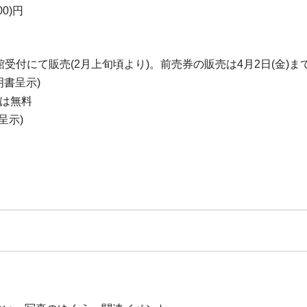
00)円
は当館受付にて販売(2月上旬頃より)。前売券の販売は4月2日(金)ま
明書呈示)
生は無料
呈示)