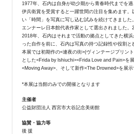
1977年、石内は自身が幼少期から青春時代までを過ご
伊兵衛賞を受賞すると一躍世間の注目を集めます。
い「時間」を写真に写し込む試みを続けてきました
エンナーレ日本館代表作家として選出されました。2
2018年、石内はそれまで活動の拠点としてきた
った自作を前に、石内は写真の持つ記録性や役割と
本展では初期作の<連夜の街>(ヴィンテージプリン
とした<Frida by Ishiuchi><Frida L
<Moving Away>、そして新作<The Drown
*本展は当館のみでの開催となります
主催者
公益財団法人 西宮市大谷記念美術館
協賛・協力等
後 援