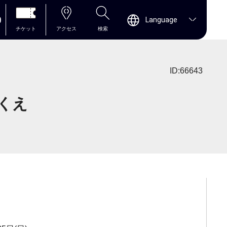
0
Language
チケット
アクセス
検索
ID:66643
くえ