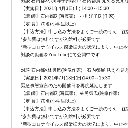
対談 石内都×小川洋子(作家)「石内都展 見える見
【実施日】2021年4月3日(土) 14:00～15:30
【講 師】石内都氏(写真家)、小川洋子氏(作家)
【定 員】70名(小学生以上)
【申込方法】申し込み方法をよくご一読のうえ、往復
*参加費は無料ですが入館料が必要です
*新型コロナウイルス感染拡大の状況により、中止
対談の動画をYou Tubeにて公開中です
対談 石内都×林勇気(映像作家)「石内都展 見える
【実施日】2021年7月18日(日)14:00～15:30
緊急事態宣言のため開催日を再度延期します
【講 師】石内都氏(写真家)、林勇気氏(映像作家)
【定 員】70名(小学生以上)
【申込方法】申し込み方法をよくご一読のうえ、往復
*参加費は無料ですが入館料が必要です
*新型コロナウイルス感染拡大の状況により、中止