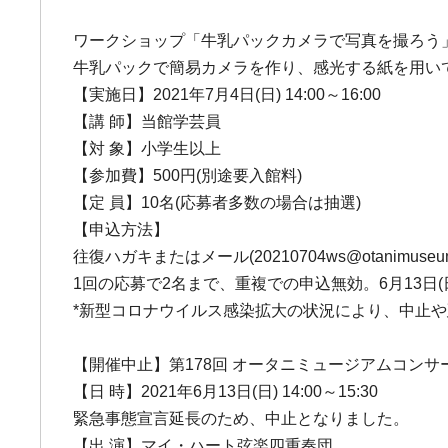
ワークショップ「牛乳パックカメラで写真を撮ろう
牛乳パックで簡易カメラを作り、感光する紙を用い
【実施日】2021年7月4日(日) 14:00～16:00
【講 師】当館学芸員
【対 象】小学生以上
【参加費】500円(別途要入館料)
【定 員】10名(応募者多数の場合は抽選)
【申込方法】
往復ハガキまたはメール(20210704ws@otanim
1回の応募で2名まで、重複での申込無効。6月13日(
*新型コロナウイルス感染拡大の状況により、中止
【開催中止】第178回 オータニミュージアムコンサ
【日 時】2021年6月13日(日) 14:00～15:30
緊急事態宣言延長のため、中止となりました。
【出 演】マイ・ハート弦楽四重奏団