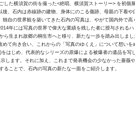
した横須賀の街を撮った<絶唱、横須賀ストーリー> を初個展で発
以後、石内は赤線跡の建物、身体にのこる傷跡、母親の下着や
。独自の世界観を築いてきた石内の写真は、やがて国内外で高く
014年には写真の世界で偉大な業績を残した者に授与される
横浜から生まれ故郷の桐生市へと移り、新たな一歩を踏み出しま
改めて向き合い、これからの「写真のゆくえ」について想いを
ト)をはじめ、代表的なシリーズの原爆による被爆者の遺品を写
ove and Pain>を展示します。それに加え、これまで発表機会の少
ed>を展示することで、石内の写真の新たな一面をご紹介します。