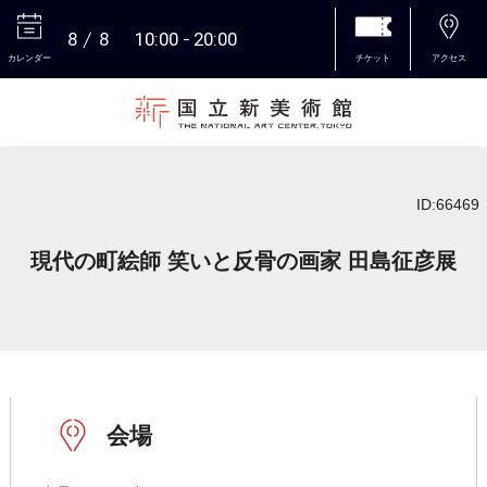
8
8
10:00
20:00
カレンダー
チケット
アクセス
本文へ
ID:66469
現代の町絵師 笑いと反骨の画家 田島征彦展
会場