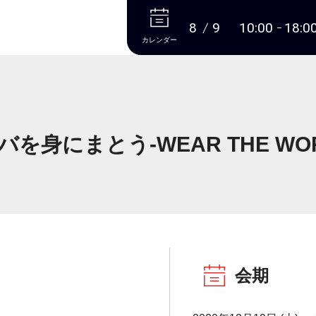
本文へ
8
9
10:00
18:0
カレンダー
バを身にまとう-WEAR THE WOR
会期