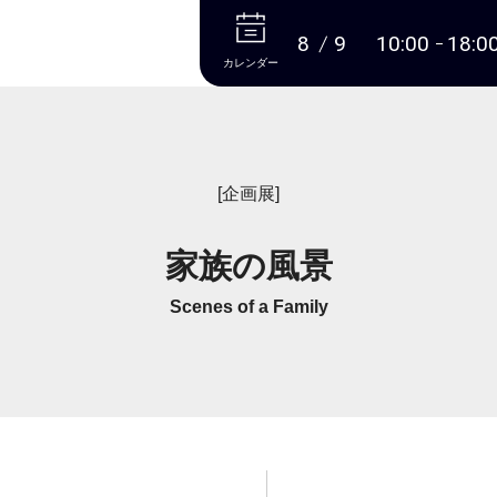
本文へ
8
9
10:00
18:0
カレンダー
[企画展]
家族の風景
Scenes of a Family