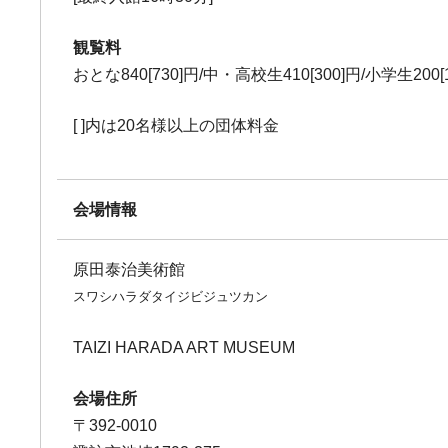
観覧料
おとな840[730]円/中・高校生410[300]円/小学生200[
[ ]内は20名様以上の団体料金
会場情報
原田泰治美術館
スワシハラダタイジビジュツカン
TAIZI HARADA ART MUSEUM
会場住所
〒392-0010