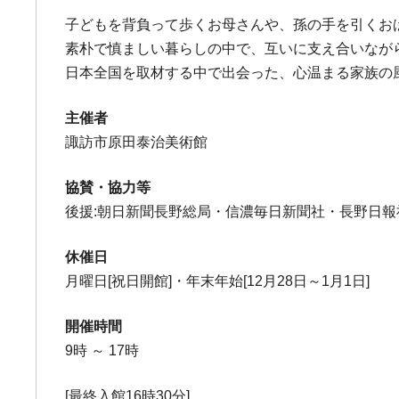
子どもを背負って歩くお母さんや、孫の手を引くお
素朴で慎ましい暮らしの中で、互いに支え合いなが
日本全国を取材する中で出会った、心温まる家族の
主催者
諏訪市原田泰治美術館
協賛・協力等
後援:朝日新聞長野総局・信濃毎日新聞社・長野日報社
休催日
月曜日[祝日開館]・年末年始[12月28日～1月1日]
開催時間
9時 ～ 17時
[最終入館16時30分]