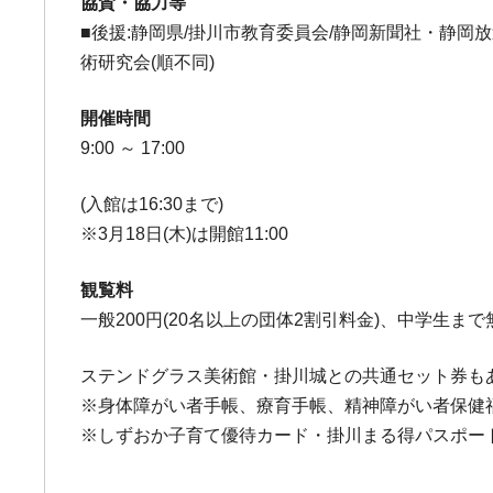
協賛・協力等
■後援:静岡県/掛川市教育委員会/静岡新聞社・静岡
術研究会(順不同)
開催時間
9:00 ～ 17:00
(入館は16:30まで)
※3月18日(木)は開館11:00
観覧料
一般200円(20名以上の団体2割引料金)、中学生まで
ステンドグラス美術館・掛川城との共通セット券も
※身体障がい者手帳、療育手帳、精神障がい者保健
※しずおか子育て優待カード・掛川まる得パスポー