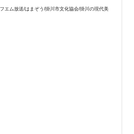
エフエム放送/はまぞう/掛川市文化協会/掛川の現代美