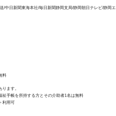
放送/中日新聞東海本社/毎日新聞静岡支局/静岡朝日テレビ/静岡
無料
あります。
福祉手帳を所持する方とその介助者1名は無料
ト利用可