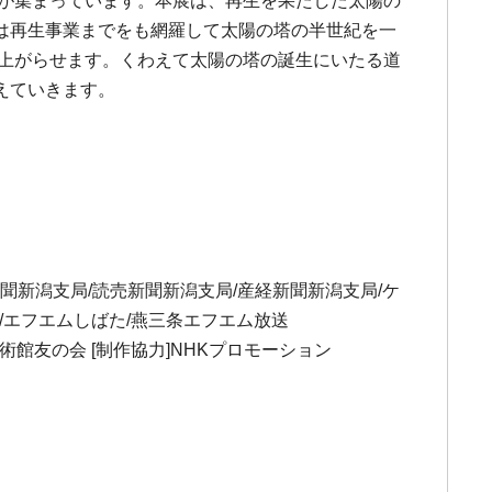
目が集まっています。本展は、再生を果たした太陽の
は再生事業までをも網羅して太陽の塔の半世紀を一
び上がらせます。くわえて太陽の塔の誕生にいたる道
えていきます。
新聞新潟支局/読売新聞新潟支局/産経新聞新潟支局/ケ
オ/エフエムしばた/燕三条エフエム放送
術館友の会 [制作協力]NHKプロモーション