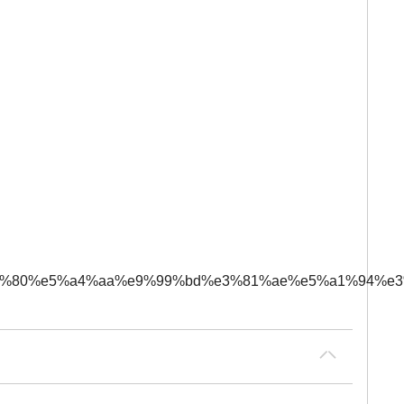
95%e3%80%80%e5%a4%aa%e9%99%bd%e3%81%ae%e5%a1%94