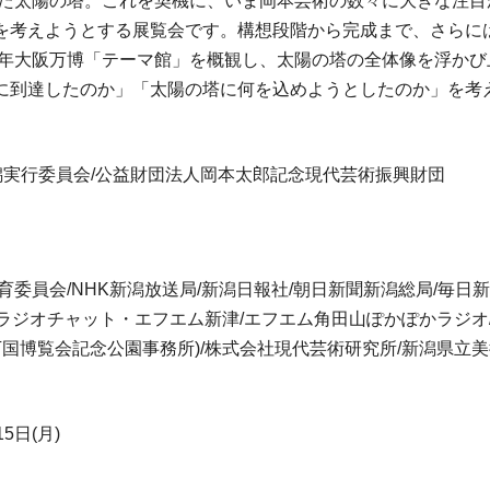
えった太陽の塔。これを契機に、いま岡本芸術の数々に大きな注
を考えようとする展覧会です。構想段階から完成まで、さらに
70年大阪万博「テーマ館」を概観し、太陽の塔の全体像を浮か
に到達したのか」「太陽の塔に何を込めようとしたのか」を考
新潟実行委員会/公益財団法人岡本太郎記念現代芸術振興財団
教育委員会/NHK新潟放送局/新潟日報社/朝日新聞新潟総局/毎日
TO/ラジオチャット・エフエム新津/エフエム角田山ぽかぽかラジ
本万国博覧会記念公園事務所)/株式会社現代芸術研究所/新潟県立美
15日(月)