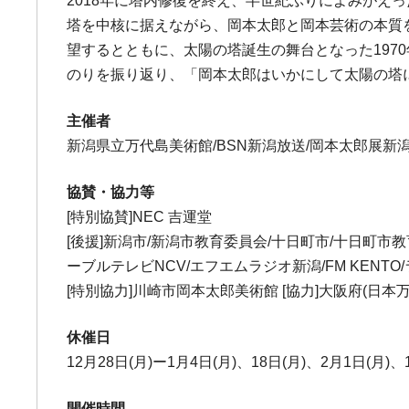
2018年に塔内修復を終え、半世紀ぶりによみが
塔を中核に据えながら、岡本太郎と岡本芸術の本質
望するとともに、太陽の塔誕生の舞台となった19
のりを振り返り、「岡本太郎はいかにして太陽の塔
主催者
新潟県立万代島美術館/BSN新潟放送/岡本太郎展
協賛・協力等
[特別協賛]NEC 吉運堂
[後援]新潟市/新潟市教育委員会/十日町市/十日町市
ーブルテレビNCV/エフエムラジオ新潟/FM KEN
[特別協力]川崎市岡本太郎美術館 [協力]大阪府(日
休催日
12月28日(月)ー1月4日(月)、18日(月)、2月1日(月)、
開催時間