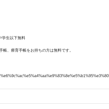
円)/中学生以下無料
害者手帳、療育手帳をお持ちの方は無料です。
tion/%e5%b2%a1%e6%9c%ac%e5%a4%aa%e9%83%8e%e5%b1%