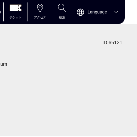
0
Language
チケット
アクセス
検索
ID:65121
seum