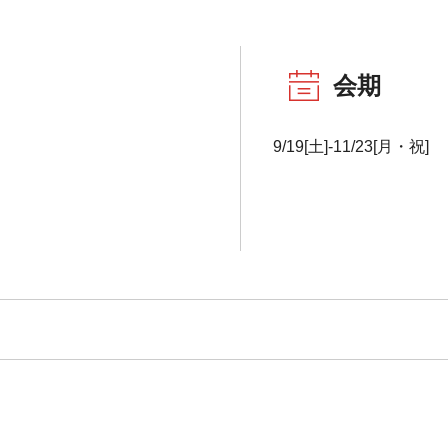
会期
9/19[土]-11/23[月・祝]