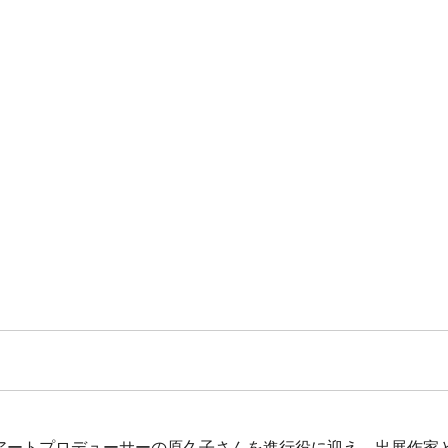
授でアートプロデューサーの原久子さんを進行役に迎え、出展作