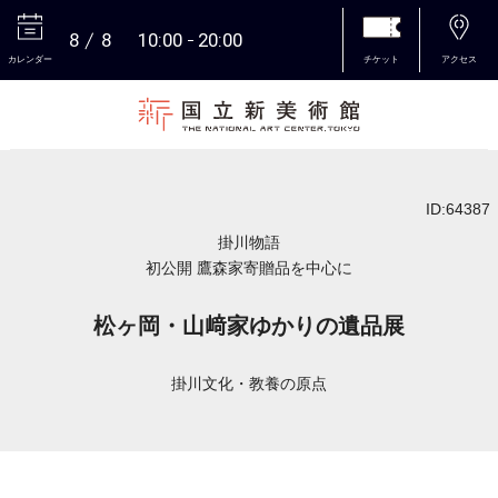
8
8
10:00
20:00
カレンダー
チケット
アクセス
本文へ
ID:64387
掛川物語
初公開 鷹森家寄贈品を中心に
松ヶ岡・山﨑家ゆかりの遺品展
掛川文化・教養の原点