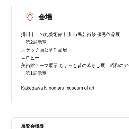
会場
掛川市二の丸美術館 掛川市民芸術祭 優秀作品展
→第2展示室
スケッチ画公募作品展
→ロビー
美術館テーマ展示 ちょっと昔の暮らし展―昭和の
→第1展示室
Kakegawa Ninomaru museum of art
展覧会概要