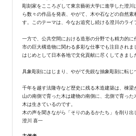
彫刻家をこころざして東京藝術大学に進学した澄川
ら数々の作品を発表、やがて、木や石などの自然素
す。このテーマは、今なお追究し続ける澄川のライ
一方で、公共空間における造形の分野でも精力的に
市の巨大構造物に関わる多彩な仕事でも注目されま
はじめとして日本各地で文化貢献に尽くしてきまし
具象彫刻にはじまり、やがて先鋭な抽象彫刻に転じ
千年を越す法隆寺など歴史に残る木造建築は、棟梁
山の南側で育った木は建物の南側に、北側で育った
木は生きているのです。
木の声を聞きながら「そりのあるかたち」を削り出
澄川 喜一