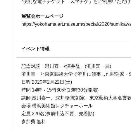
*便利な電子チケット「スマチケ」もご利用いただ
展覧会ホームページ
https://yokohama.art.museum/special/2020/sumikawak
イベント情報
記念対談「澄川喜一×深井隆」(澄川喜一展)
澄川喜一と東京藝術大学で澄川に師事した彫刻家・
日程 2020年2月22日(土)
時間 14時～15時30分(13時30分開場)
講師 澄川喜一、深井隆(彫刻家、東京藝術大学名誉教
会場 横浜美術館レクチャーホール
定員 220名(事前申込不要、先着順)
参加費 無料