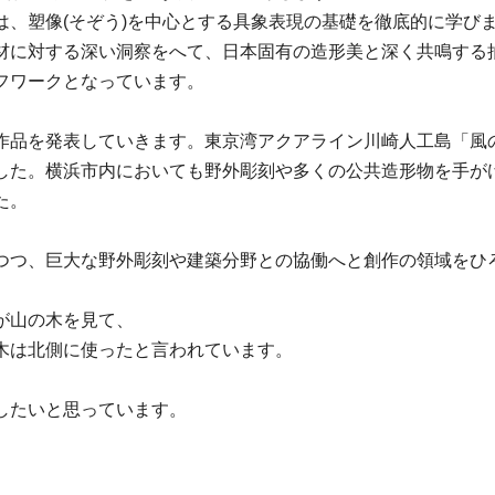
は、塑像(そぞう)を中心とする具象表現の基礎を徹底的に学び
材に対する深い洞察をへて、日本固有の造形美と深く共鳴する
フワークとなっています。
作品を発表していきます。東京湾アクアライン川崎人工島「風
した。横浜市内においても野外彫刻や多くの公共造形物を手がけ
た。
つつ、巨大な野外彫刻や建築分野との協働へと創作の領域をひ
が山の木を見て、
木は北側に使ったと言われています。
したいと思っています。