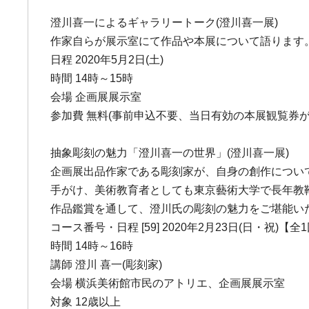
澄川喜一によるギャラリートーク(澄川喜一展)
作家自らが展示室にて作品や本展について語ります
日程 2020年5月2日(土)
時間 14時～15時
会場 企画展展示室
参加費 無料(事前申込不要、当日有効の本展観覧券が
抽象彫刻の魅力「澄川喜一の世界」(澄川喜一展)
企画展出品作家である彫刻家が、自身の創作につい
手がけ、美術教育者としても東京藝術大学で長年教
作品鑑賞を通して、澄川氏の彫刻の魅力をご堪能い
コース番号・日程 [59] 2020年2月23日(日・祝)【全
時間 14時～16時
講師 澄川 喜一(彫刻家)
会場 横浜美術館市民のアトリエ、企画展展示室
対象 12歳以上