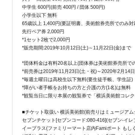
中学生 600円(前売 400円 / 団体 500円)
小学生以下 無料
65歳以上 1,400円(要証明書、美術館券売所でのみ対
先行ペア券 2,000円
*1セット2枚で2,000円
*販売期間:2019年10月12日(土)～11月22日(金)まで
*団体料金は有料20名以上(団体券は美術館券売所で
*前売券は2019年11月23日(土・祝)～2020年2月14
*毎週土曜日は高校生以下無料(要生徒手帳、学生証)
*障がい者手帳をお持ちの方と介護の方(1名)は無料
*観覧当日に限り本展の観覧券で「横浜美術館コレ
■チケット取扱い 横浜美術館(前売りはミュージアム
セブンチケット[セブンコード:080-416](セブン
イープラス(ファミリーマート店内Famiポート もし