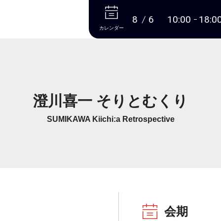
本文へ
8
6
10:00
18:0
カレンダー
澄川喜一 そりとむくり
SUMIKAWA Kiichi:a Retrospective
会期