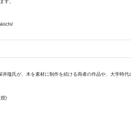
けます。
iichi/
深井隆氏が、木を素材に制作を続ける両者の作品や、大学時代
授)