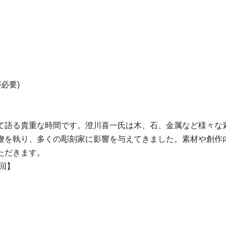
。
必要)
て語る貴重な時間です。澄川喜一氏は木、石、金属など様々な
鞭を執り、多くの彫刻家に影響を与えてきました。素材や創作
ただきます。
1回】