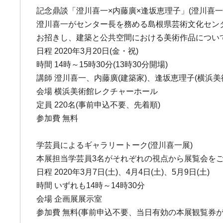
記念鼎談「澄川喜一×内藤廣×逢坂恵理子」(澄川喜一
澄川喜一がセンター長を務める島根県芸術文化セン
お招きし、建築と公共空間における美術作品につい
日程 2020年3月20日(金・祝)
時間 14時～15時30分(13時30分開場)
講師 澄川喜一、内藤廣(建築家)、逢坂恵理子(横浜美
会場 横浜美術館レクチャーホール
定員 220名(事前申込不要、先着順)
参加費 無料
学芸員によるギャラリートーク(澄川喜一展)
本展担当学芸員3名がそれぞれの視点から展覧会を
日程 2020年3月7日(土)、4月4日(土)、5月9日(土)
時間 いずれも14時～14時30分
会場 企画展展示室
参加費 無料(事前申込不要、当日有効の本展観覧券が