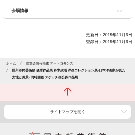
会場情報
更新日：2019年11月6日
登録日：2019年11月6日
ホーム
展覧会情報検索 アートコモンズ
掛川市民芸術祭 優秀作品展 鈴木政昭 洋画コレクション展-日本洋画家が見た
女性と風景- 同時開催 スケッチ画公募作品展
サイトマップを開く