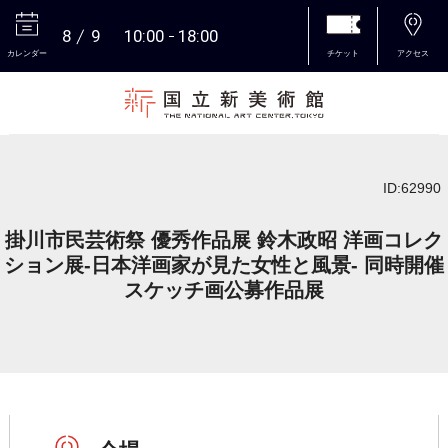
8
9
10:00
18:00
カレンダー
チケット
アクセス
本文へ
ID:62990
掛川市民芸術祭 優秀作品展 鈴木政昭 洋画コレク
ション展-日本洋画家が見た女性と風景- 同時開催
スケッチ画公募作品展