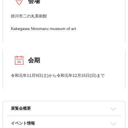
会場
掛川市二の丸美術館
Kakegawa Ninomaru museum of art
会期
令和元年11月9日(土)から令和元年12月15日(日)まで
展覧会概要
イベント情報