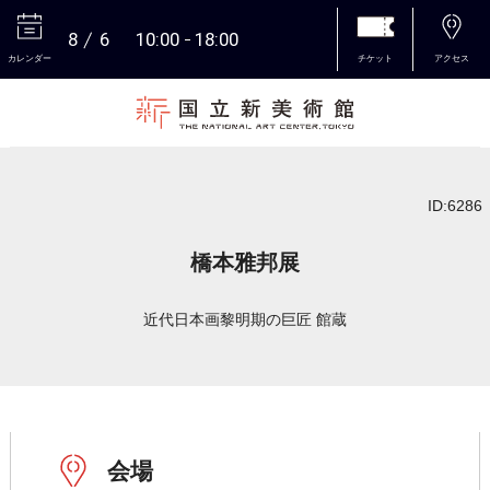
8
6
10:00
18:00
カレンダー
チケット
アクセス
本文へ
ID:6286
橋本雅邦展
近代日本画黎明期の巨匠 館蔵
会場