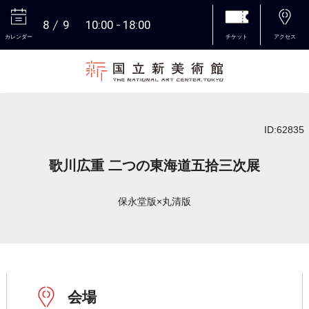
8
9
10:00
18:00
カレンダー
チケット
アクセス
本文へ
ID:62835
歌川広重 二つの東海道五拾三次展
保永堂版×丸清版
会場