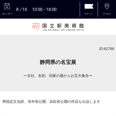
8
10
10:00
18:00
カレンダー
チケット
アクセス
本文へ
ID:62788
静岡県の名宝展
ー古社、名刹、旧家の蔵からお宝大集合ー
県指定文化財、寺外初公開、浜松初公開の作品も出品します