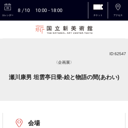
8
10
10:00
18:00
カレンダー
チケット
アクセス
本文へ
ID:62547
〈企画展〉
瀬川康男 坦雲亭日乗-絵と物語の間(あわい)
会場