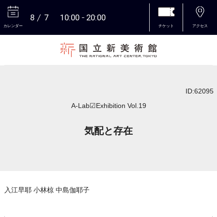
8
7
10:00
20:00
カレンダー
チケット
アクセス
本文へ
ID:62095
A-Lab☑Exhibition Vol.19
気配と存在
入江早耶 小林椋 中島伽耶子