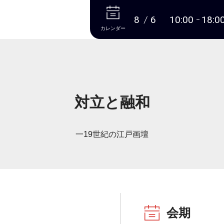
本文へ
8
6
10:00
18:0
カレンダー
対立と融和
一19世紀の江戸画壇
会期