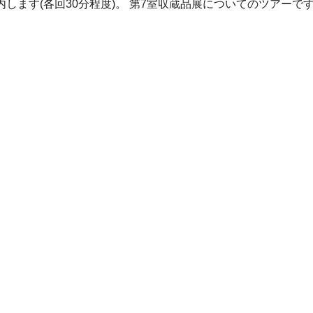
します(各回30分程度)。 第7室収蔵品展についてのツアーで