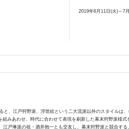
2019年6月11日(火)～7
になると、江戸狩野派、浮世絵という二大流派以外のスタイルは
を組みあわせ、時代に合わせて表現を刷新した幕末狩野派様式
は、江戸琳派の祖・酒井抱一とも交友し、幕末狩野派と競合する