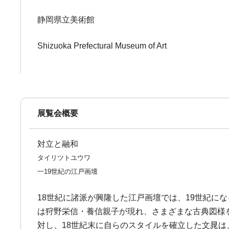
静岡県立美術館
Shizuoka Prefectural Museum of Art
展覧会概要
対立と融和
タイリツトユウワ
一19世紀の江戸画壇
18世紀に諸派が興隆した江戸画壇では、19世紀
は狩野栄信・養信親子が現れ、さまざまな古典図様
対し、18世紀末に自らのスタイルを確立した文晁