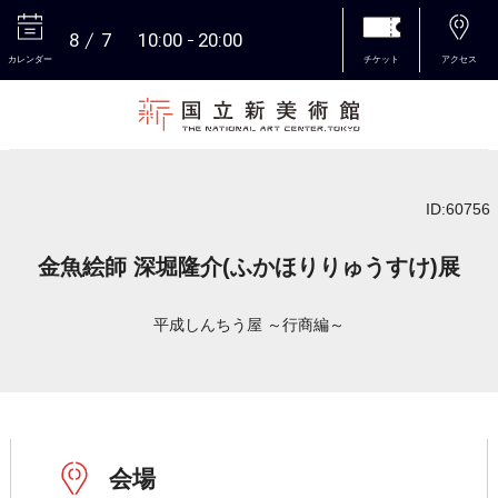
8
7
10:00
20:00
カレンダー
チケット
アクセス
本文へ
ID:60756
金魚絵師 深堀隆介(ふかほりりゅうすけ)展
平成しんちう屋 ～行商編～
会場