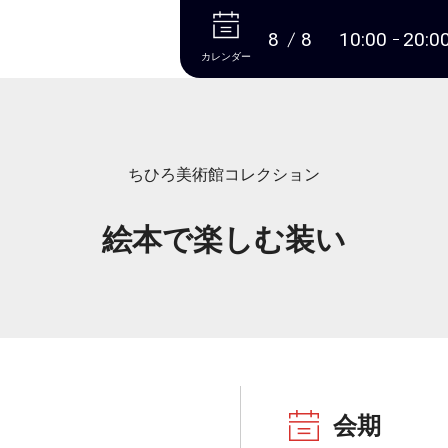
本文へ
8
8
10:00
20:0
カレンダー
ちひろ美術館コレクション
絵本で楽しむ装い
会期