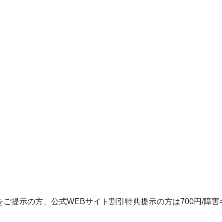
証をご提示の方、公式WEBサイト割引特典提示の方は700円/障