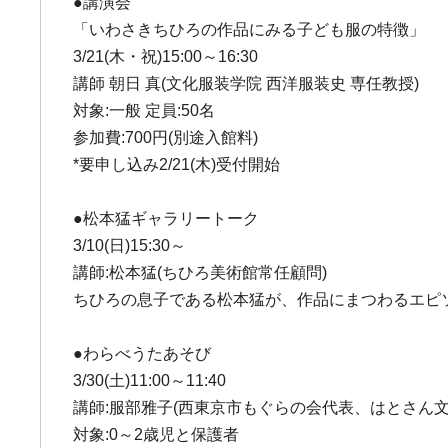
●講演会
「いわさきちひろの作品にみる子ども服の特徴」
3/21(木・祝)15:00～16:30
講師 朝日 真(文化服装学院 西洋服装史 専任教授)
対象:一般 定員:50名
参加費:700円(別途入館料)
*要申し込み2/21(木)受付開始
●松本猛ギャラリートーク
3/10(日)15:30～
講師:松本猛(ちひろ美術館常任顧問)
ちひろの息子である松本猛が、作品にまつわるエピソ
●わらべうたあそび
3/30(土)11:00～11:40
講師:服部雅子(西東京市もぐらの会代表、はとさん文
対象:0～2歳児と保護者