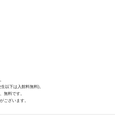
。
校生以下は入館料無料)。
由、無料です。
合がございます。