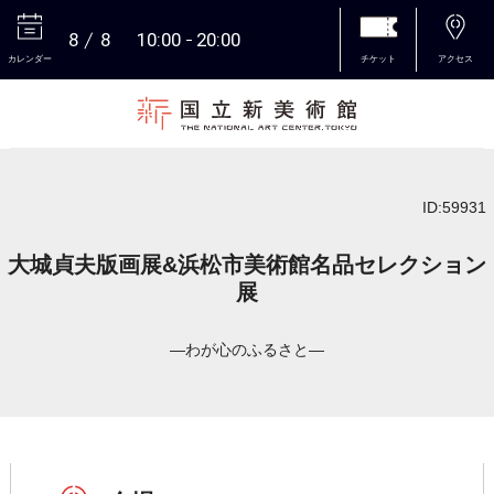
8
8
10:00
20:00
カレンダー
チケット
アクセス
本文へ
ID:59931
大城貞夫版画展&浜松市美術館名品セレクション
展
―わが心のふるさと―