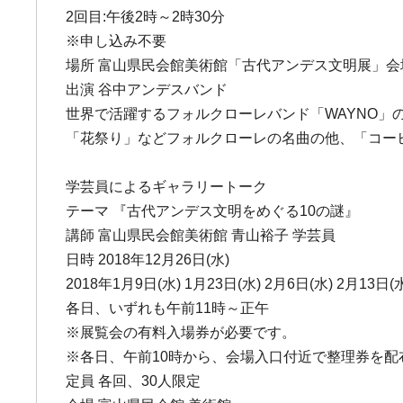
2回目:午後2時～2時30分
※申し込み不要
場所 富山県民会館美術館「古代アンデス文明展」会
出演 谷中アンデスバンド
世界で活躍するフォルクローレバンド「WAYNO
「花祭り」などフォルクローレの名曲の他、「コー
学芸員によるギャラリートーク
テーマ 『古代アンデス文明をめぐる10の謎』
講師 富山県民会館美術館 青山裕子 学芸員
日時 2018年12月26日(水)
2018年1月9日(水) 1月23日(水) 2月6日(水) 2月13日(
各日、いずれも午前11時～正午
※展覧会の有料入場券が必要です。
※各日、午前10時から、会場入口付近で整理券を配
定員 各回、30人限定