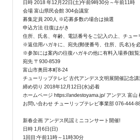
日時 2018 年12月22日(土)午前9時30分～午前11時
会場 富山県民会館 304会議室
募集定員 200人 ※応募多数の場合は抽選
申込方法 往復はがき
住所、氏名、年齢、電話番号をご記入の上、チュー
※返信用ハガキに、宛先(郵便番号、住所、氏名)を
※参加には案内の往復ハガキの他に有料入場券(観覧
宛先 〒930-8539
富山市奥田本町8-24
チューリップテレビ 古代アンデス文明展開催記念講
締め切り 2018年12月12日(水)必着
ホームページ https://andestoyama.jp/ アンデス 富山
お問い合わせ チューリップテレビ事業部 076-444-8
新春企画 アンデス民謡ミニコンサート開催!
日時 1月6日(日)
1回目:午前11時～11時30分