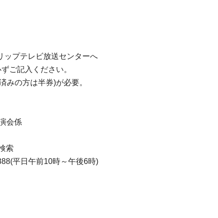
リップテレビ放送センターへ
必ずご記入ください。
済みの方は半券)が必要。
演会係
 検索
888(平日午前10時～午後6時)