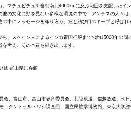
、マチュピチュを含む南北4000kmに及ぶ範囲を支配したイ
の他の文化に類を見ない多様な環境の中で、アンデスの人々は
物の中にメッセージを織り込み、紐と結び目のキープと呼ばれ
ら、スペイン人によるインカ帝国征服までの約15000年の間
徴を考え、その本質を描き出します。
財団 富山県民会館
委員会、富山市、富山市教育委員会、北陸放送、信越放送、朝日
コモ、クントゥル・ワシ調査団、国立民族学博物館、東京大学