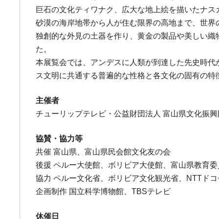
巨石の文化ティワナク、広大な地上絵を描いたナスカ
砂漠の海岸地帯から人が住む限界の高地まで、世界
独創的な外見の土器を作り、黄金の製品や美しい織
た。
本展覧会では、アンデスに人類が到達した先史時代か
ス文明に共通する普遍的な性格と各文化の固有の特
主催者
チューリップテレビ・公益財団法人 富山県文化振興
協賛・協力等
共催 富山県、富山県民会館文化友の会
後援 ペルー大使館、ボリビア大使館、富山県教育
協力 ペルー文化省、ボリビア文化観光省、NTTド
企画制作 国立科学博物館、TBSテレビ
休催日