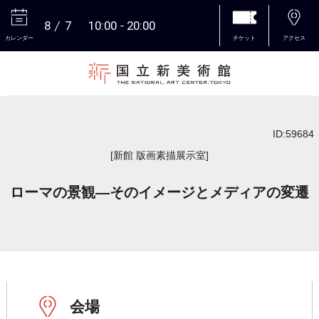
8
7
10:00
20:00
カレンダー
チケット
アクセス
本文へ
ID:59684
[新館 版画素描展示室]
ローマの景観―そのイメージとメディアの変遷
会場