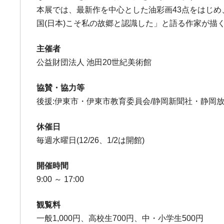
本展では、最新作を中心とした油彩画43点をはじ
国(日本)こそ私の故郷と認識した」と語る作家が
主催者
公益財団法人 池田20世紀美術館
協賛・協力等
後援:伊東市・伊東市教育委員会/静岡新聞社・静岡放送/
休催日
毎週水曜日(12/26、1/2は開館)
開催時間
9:00 ～ 17:00
観覧料
一般1,000円、高校生700円、中・小学生500円