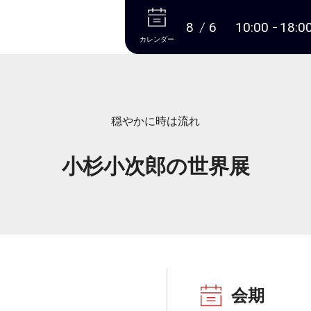
本文へ
8
6
10:00
18:0
カレンダー
穏やかに時は流れ
小杉小次郎の世界展
会期