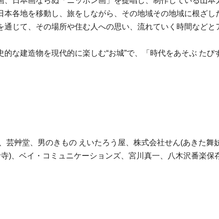
画、日本画ならぬ「ニッポン画」を提唱し、制作している山本
日本各地を移動し、旅をしながら、その地域その地域に根ざし
を通じて、その場所や住む人への思い、流れていく時間などと
的な建造物を現代的に楽しむ“お城”で、「時代をあそぶ たび
、芸艸堂、男のきもの えいたろう屋、株式会社せん(あきた舞
音寺)、ベイ・コミュニケーションズ、宮川真一、八木沢番楽保存