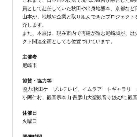
これまで、日本画の技法で現代の風俗が融合した絵
員として赴任していた秋田や出身地熊本、京都など
山本が、地域や企業と取り組んできたプロジェクト
介します。
また、本展は、現在市内で再建が進む尼崎城が、歴史
クト関連企画としても位置づけています。
主催者
尼崎市
協賛・協力等
協力:秋田ケーブルテレビ、イムラアートギャラリー
小阿仁村、観音宗本山 吾彦山大聖観音寺(あびこ観
休催日
火曜日
開催時間