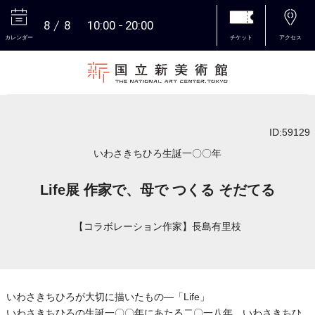
8
8
10:00
20:00
カレンダー
チケット
アクセス
本文へ
ID:59129
いわさきちひろ生誕一〇〇年
Life展 作家で、母で つくる そだてる
【コラボレーション作家】長島有里枝
いわさきちひろが大切に描いたもの―「Life」
いわさきちひろの生誕一〇〇年にあたる二〇一八年、いわさきちひ