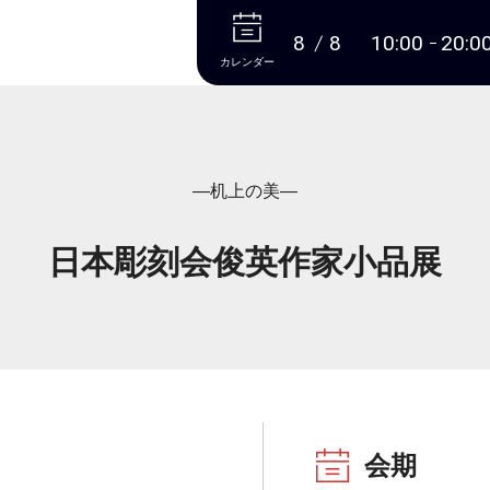
本文へ
8
8
10:00
20:0
カレンダー
―机上の美―
日本彫刻会俊英作家小品展
会期