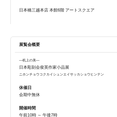
日本橋三越本店 本館6階 アートスクエア
展覧会概要
―机上の美―
日本彫刻会俊英作家小品展
ニホンチョウコクカイシュンエイサッカショウヒンテン
休催日
会期中無休
開催時間
午前10時 ～ 午後7時