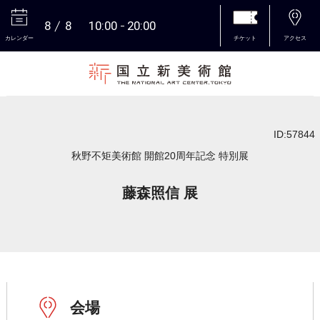
8
8
10:00
20:00
カレンダー
チケット
アクセス
本文へ
ID:57844
秋野不矩美術館 開館20周年記念 特別展
藤森照信 展
会場