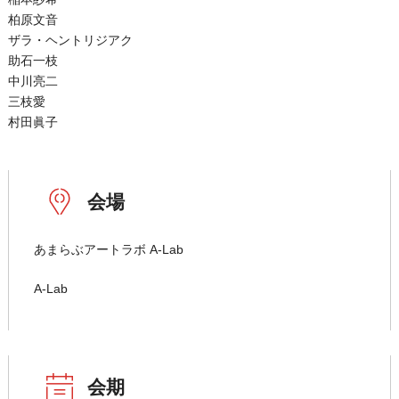
柏原文音
ザラ・ヘントリジアク
助石一枝
中川亮二
三枝愛
村田眞子
会場
あまらぶアートラボ A-Lab
A-Lab
会期