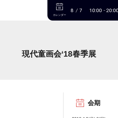
本文へ
8
7
10:00
20:0
カレンダー
現代童画会‘18春季展
会期