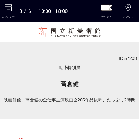
8
6
10:00
18:00
カレンダー
チケット
アクセス
本文へ
ID:57208
追悼特別展
高倉健
映画俳優、高倉健の全仕事主演映画全205作品抜粋、たっぷり2時間