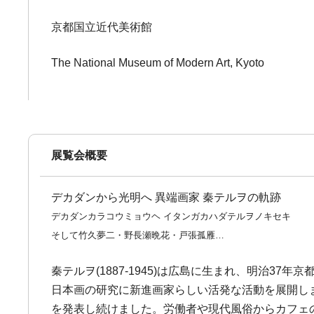
京都国立近代美術館
The National Museum of Modern Art, Kyoto
展覧会概要
デカダンから光明へ 異端画家 秦テルヲの軌跡
デカダンカラコウミョウヘ イタンガカハダテルヲノキセキ
そして竹久夢二・野長瀬晩花・戸張孤雁…
秦テルヲ(1887-1945)は広島に生まれ、明治
日本画の研究に新進画家らしい活発な活動を展開し
を発表し続けました。労働者や現代風俗からカフェ