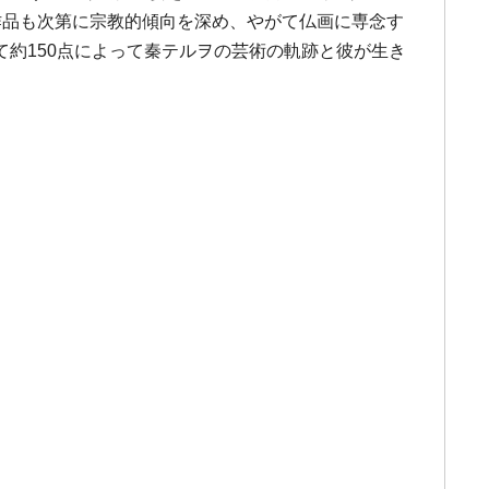
作品も次第に宗教的傾向を深め、やがて仏画に専念す
約150点によって秦テルヲの芸術の軌跡と彼が生き