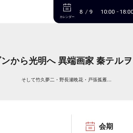
本文へ
8
9
10:00
18:0
カレンダー
ンから光明へ 異端画家 秦テル
そして竹久夢二・野長瀬晩花・戸張孤雁…
会期