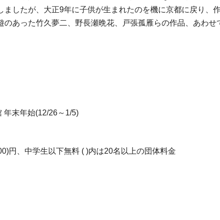
しましたが、大正9年に子供が生まれたのを機に京都に戻り、
遊のあった竹久夢二、野長瀬晩花、戸張孤雁らの作品、あわせて
年末年始(12/26～1/5)
0(200)円、中学生以下無料 ( )内は20名以上の団体料金