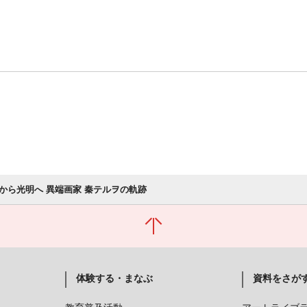
から光明へ 異端画家 秦テルヲの軌跡
体験する・まなぶ
資料をさが