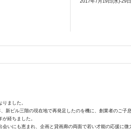
2017年7月19日(水)-29日
なりました。
年、新ビル三階の現在地で再発足したのを機に、創業者のご子
年が経ちました。
出会いにも恵まれ、企画と貸画廊の両面で若い才能の応援に微