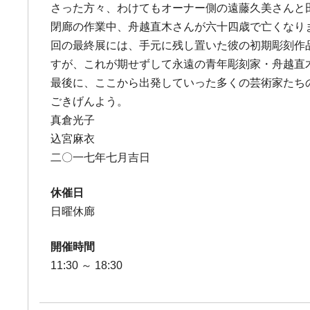
さった方々、わけてもオーナー側の遠藤久美さんと
閉廊の作業中、舟越直木さんが六十四歳で亡くなり
回の最終展には、手元に残し置いた彼の初期彫刻作
すが、これが期せずして永遠の青年彫刻家・舟越直
最後に、ここから出発していった多くの芸術家たち
ごきげんよう。
真倉光子
込宮麻衣
二〇一七年七月吉日
休催日
日曜休廊
開催時間
11:30 ～ 18:30