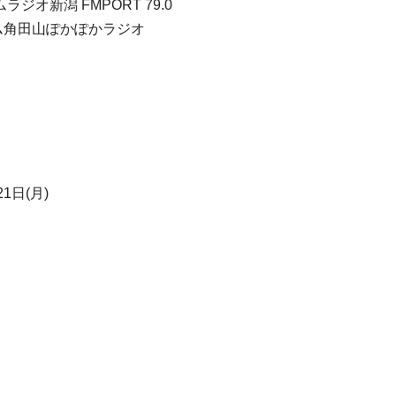
ジオ新潟 FMPORT 79.0
エム角田山ぽかぽかラジオ
21日(月)