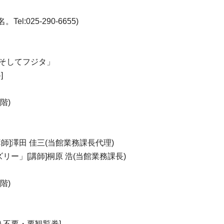
:025-290-6655)
、そしてフジタ」
]
階)
師]澤田 佳三(当館業務課長代理)
リー」[講師]桐原 浩(当館業務課長)
階)
[申込不要・要観覧券]