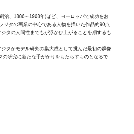
、1886～1968年)ほど、ヨーロッパで成功をお
フジタの画業の中心である人物を描いた作品約90点
フジタの人間性までもが浮かび上がることを期するも
フジタがモデル研究の集大成として挑んだ最初の群像
タの研究に新たな手がかりをもたらすものとなるで