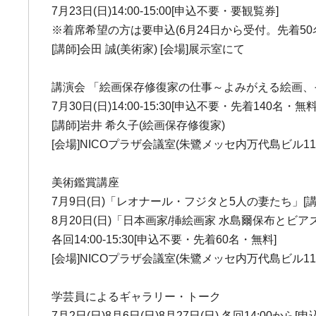
7月23日(日)14:00-15:00[申込不要・要観覧券]
※着席希望の方は要申込(6月24日から受付。先着50名。Tel
[講師]会田 誠(美術家) [会場]展示室にて
講演会 「絵画保存修復家の仕事～よみがえる絵画
7月30日(日)14:00-15:30[申込不要・先着140名・無料
[講師]岩井 希久子(絵画保存修復家)
[会場]NICOプラザ会議室(朱鷺メッセ内万代島ビル11
美術鑑賞講座
7月9日(日)「レオナール・フジタと5人の妻たち」[講
8月20日(日)「日本画家/挿絵画家 水島爾保布とビアズ
各回14:00-15:30[申込不要・先着60名・無料]
[会場]NICOプラザ会議室(朱鷺メッセ内万代島ビル11
学芸員によるギャラリー・トーク
7月2日(日)8月6日(日)8月27日(日) 各回14:00から