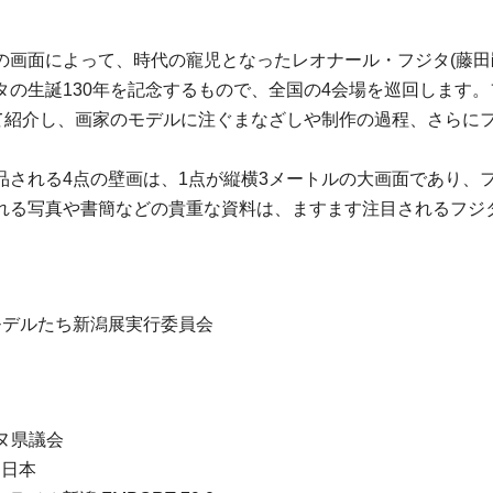
画面によって、時代の寵児となったレオナール・フジタ(藤田嗣治
の生誕130年を記念するもので、全国の4会場を巡回します。
えて紹介し、画家のモデルに注ぐまなざしや制作の過程、さらに
品される4点の壁画は、1点が縦横3メートルの大画面であり、
れる写真や書簡などの貴重な資料は、ますます注目されるフジ
モデルたち新潟展実行委員会
ヌ県議会
セ日本