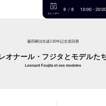
本文へ
8
8
10:00
20:0
カレンダー
藤田嗣治生誕130年記念巡回展
レオナール・フジタとモデルた
Leonard Foujita et ses modeles