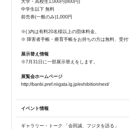
大学・高校生1,000円(800円)
中学生以下 無料
前売券(一般のみ)1,000円
※( )内は有料20名様以上の団体料金。
※ 障害者手帳・療育手帳をお持ちの方は無料、受
展示替え情報
※7月31日に一部展示替えをします。
展覧会ホームページ
http://banbi.pref.niigata.lg.jp/exhibition/next/
イベント情報
ギャラリー・トーク 「会田誠、フジタを語る」