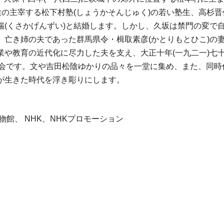
の主宰する松下村塾(しょうかそんじゅく)の若い塾生、高杉晋作
瑞(くさかげんずい)と結婚します。しかし、久坂は禁門の変で
、亡き姉の夫であった群馬県令・楫取素彦(かとりもとひこ)の
や教育の近代化に尽力した夫を支え、大正十年(一九二一)七
覧会です。文や吉田松陰ゆかりの品々を一堂に集め、また、同
が生きた時代を浮き彫りにします。
館、 NHK、NHKプロモーション