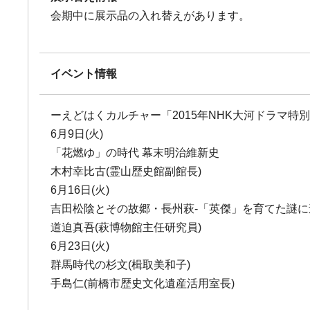
会期中に展示品の入れ替えがあります。
イベント情報
ーえどはくカルチャー「2015年NHK大河ドラマ特
6月9日(火)
「花燃ゆ」の時代 幕末明治維新史
木村幸比古(霊山歴史館副館長)
6月16日(火)
吉田松陰とその故郷・長州萩-「英傑」を育てた謎に
道迫真吾(萩博物館主任研究員)
6月23日(火)
群馬時代の杉文(楫取美和子)
手島仁(前橋市歴史文化遺産活用室長)