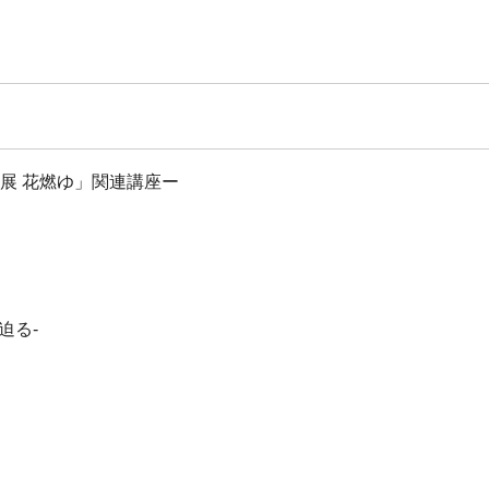
別展 花燃ゆ」関連講座ー
迫る-