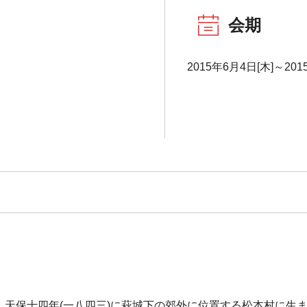
会期
2015年6月4日[木]～20
)は、天保十四年(一八四三)に萩城下の郊外に位置する松本村に