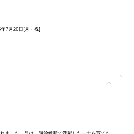
15年7月20日[月・祝]
生まれました。兄は、明治維新で活躍した志士を育てた