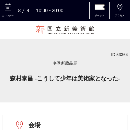
8
8
10:00
20:00
カレンダー
チケット
アクセス
本文へ
ID:53364
冬季所蔵品展
森村泰昌 -こうして少年は美術家となった-
会場